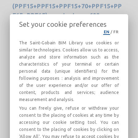
(PPF15+PPF15+PPF15+70+PPF15+PP
F15+PPF15), montantes a 600 mm
Set your cookie preferences
com lã mineral Arena o similar
EN
/
FR
Divisória Placo® PPF
The Saint-Gobain BIM Library use cookies or
描述
類別
連結
市場
similar technologies. Cookies allow us to access,
analyze and store information such as the
characteristics of your terminal or certain
Sistema de divisória de estrutura única,
personal data (unique identifiers) for the
constituído por três painéis Placo® PPF15 de 15
following purposes : analysis and improvement
mm de espessura, aparafusados a cada lado
of the user experience and/or our offer of
externo de uma estrutura metálica de aço
content, products and services; audience
measurement and analysis.
galvanizado composta por calhas horizontais e
montantes verticais Placo® M70 de 70 mm,
You can freely give, refuse or withdraw your
modulados a 600 mm, resultando numa largura
consent to the placing of cookies at any time by
total da divisória acabada de 162 mm.
accessing our cookie setting tool. You can
Incluindo a lã mineral Arena ou similar. Parte
consent to the placing of cookies by clicking on
'Allow All'. You may refuse to accept cookies by
proporcional da pasta e fita adesiva, parafusos