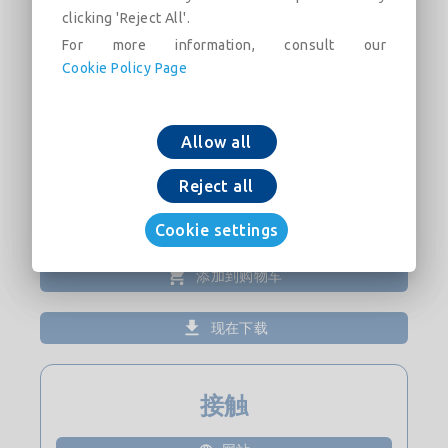
clicking 'Reject All'.
Placo®, fixações, fita de selagem Placo® 70
sob os perfis perimetrais. Nível de acabamento
For more information, consult our
do tratamento conjunto Q2. Instalado em
Cookie Policy Page
conformidade com a actual documentação
Placo® e a norma UNE 102043.
Allow all
Reject all
Cookie settings
添加到购物车
现在下载
接触