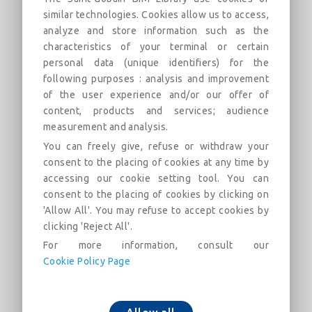
similar technologies. Cookies allow us to access,
analyze and store information such as the
characteristics of your terminal or certain
ITI - Optima sur mur blocs béton -
personal data (unique identifiers) for the
GR32 160 mm
following purposes : analysis and improvement
of the user experience and/or our offer of
Doublage sous ossature de paroi en blocs de béton
content, products and services; audience
creux - Système OPTIMA MUR d'ISOVER
measurement and analysis.
You can freely give, refuse or withdraw your
描述
類別
連結
市場
consent to the placing of cookies at any time by
accessing our cookie setting tool. You can
consent to the placing of cookies by clicking on
Cet objet décrit un doublage sous ossature métallique selon
le
procédé OPTIMA MUR d'ISOVER
d'une paroi en blocs
'Allow All'. You may refuse to accept cookies by
de béton creux de 200 mm, intégrant un isolant
GR32
clicking 'Reject All'.
d'épaisseur 160 mm
et une finition BA13.
For more information, consult our
Cookie Policy Page
Performances :
Epaisseur totale (mur+doublage) : 396 mm