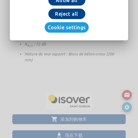
Allow all
Epaisseur de l'isolant : 160 mm
Reject all
Résistance thermique de l'isolant : 5 m².K/W
U
: 0,18 W/(m².K)
p
Cookie settings
R
: 78 dB
A
R
: 72 dB
A,tr
Nature du mur support : Blocs de béton creux (200
mm)
添加到购物车
现在下载