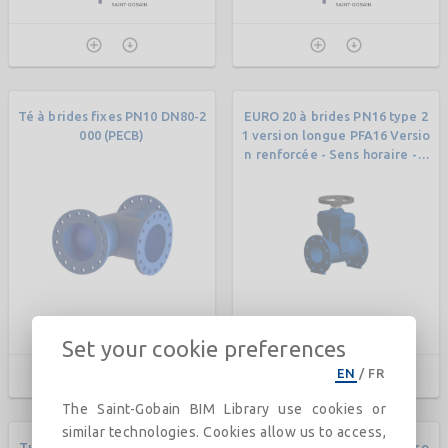
Té à brides fixes PN10 DN80-2
EURO 20 à brides PN16 type 2
000 (PECB)
1 version longue PFA16 Versio
n renforcée - Sens horaire - V
olant
Set your cookie preferences
EN
/
FR
The Saint-Gobain BIM Library use cookies or
similar technologies. Cookies allow us to access,
Tuyau NATURAL BioZinalium
Tuyaux d’ancrage à brides so