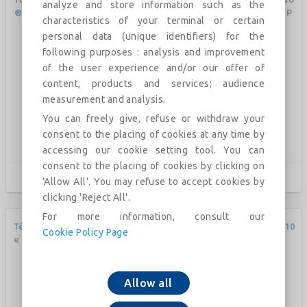
analyze and store information such as the
® avec joint UNIVERSAL STD
udées (collerette centrale) P
characteristics of your terminal or certain
Vi DN80-700
N10 DN60-600
personal data (unique identifiers) for the
following purposes : analysis and improvement
of the user experience and/or our offer of
content, products and services; audience
measurement and analysis.
You can freely give, refuse or withdraw your
consent to the placing of cookies at any time by
accessing our cookie setting tool. You can
consent to the placing of cookies by clicking on
'Allow All'. You may refuse to accept cookies by
clicking 'Reject All'.
For more information, consult our
Tés 2EB à joint Standard (brid
Coude 90° à brides fixes PN10
Cookie Policy Page
e orientable ) PN16 DN60-200
DN50-1200 (PECB)
0 (PECB)
Allow all