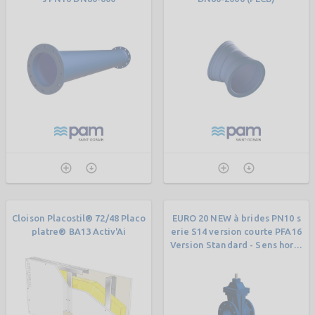
Cloison Placostil® 72/48 Placo
EURO 20 NEW à brides PN10 s
platre® BA13 Activ'Ai
erie S14 version courte PFA16
Version Standard - Sens horai
re - Vis nue