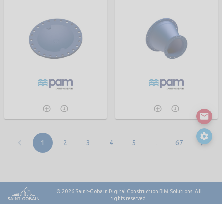
…
1
2
3
4
5
67
© 2026
Saint-Gobain Digital Construction BIM Solutions. All
rights reserved.
Contact