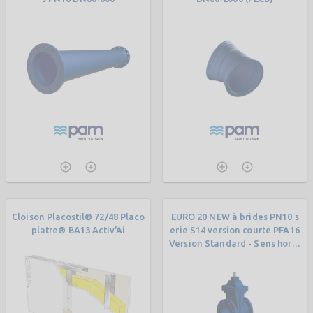
Cloison Placostil® 72/48 Placo
EURO 20 NEW à brides PN10 s
platre® BA13 Activ'Ai
erie S14 version courte PFA16
Version Standard - Sens horai
re - Vis nue