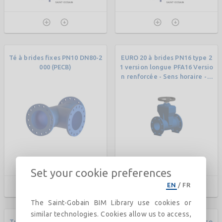
Té à brides fixes PN10 DN80-2
EURO 20 à brides PN16 type 2
000 (PECB)
1 version longue PFA16 Versio
n renforcée - Sens horaire - V
olant
Set your cookie preferences
EN
/
FR
The Saint-Gobain BIM Library use cookies or
similar technologies. Cookies allow us to access,
Tuyau NATURAL BioZinalium
Tuyaux d’ancrage à brides so