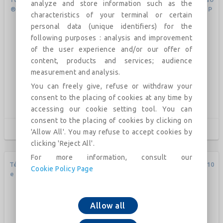
analyze and store information such as the
® avec joint UNIVERSAL STD
udées (collerette centrale) P
characteristics of your terminal or certain
Vi DN80-700
N10 DN60-600
personal data (unique identifiers) for the
following purposes : analysis and improvement
of the user experience and/or our offer of
content, products and services; audience
measurement and analysis.
You can freely give, refuse or withdraw your
consent to the placing of cookies at any time by
accessing our cookie setting tool. You can
consent to the placing of cookies by clicking on
'Allow All'. You may refuse to accept cookies by
clicking 'Reject All'.
For more information, consult our
Tés 2EB à joint Standard (brid
Coude 90° à brides fixes PN10
Cookie Policy Page
e orientable ) PN16 DN60-200
DN50-1200 (PECB)
0 (PECB)
Allow all