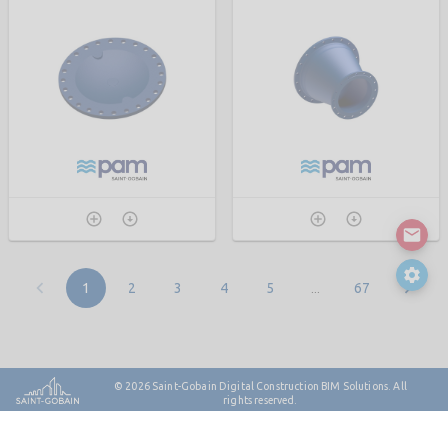
…
1
2
3
4
5
67
© 2026
Saint-Gobain Digital Construction BIM Solutions. All
rights reserved.
Contact