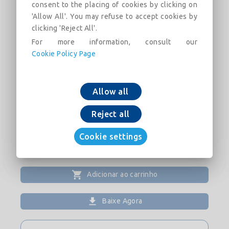
• përdorim të brendshëm dhe të jashtëm
consent to the placing of cookies by clicking on
'Allow All'. You may refuse to accept cookies by
clicking 'Reject All'.
Përdoret mbi beton, autonivelant dhe llaç tradicional., për
For more information, consult our
shtrimin e pllakave të qeramikës, gresit, porcelanit,
Cookie Policy Page
mozaikë të ndryshëm, pllaka mermeri me dimensione të
ndryshme dhe pllaka me përthithje të lartë, mbi të gjithë
bazamentet. Përdoret në dysheme dhe mure të brendshme
apo të jashtme; në banesa, biznese dhe industri me trafik të
Allow all
lartë; në zona me temperatura shumë të ulëta dhe ngricë.
Reject all
Cookie settings
Adicionar ao carrinho
Baixe Agora