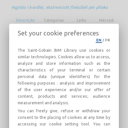
Ngjitës i bardhë, ekstremisht fleksibël për pllaka
Descrição
Categorias
Links
Mercado
F
Set your cookie preferences
webercol evoflex W
është një ngjitës i parapërgatitur me
EN
/
FR
bazë çimentoje të bardhë, inertesh tëpërzgjedhura dhe
aditivësh specifikë që përmirësojnë ngjitjen dhe
The Saint-Gobain BIM Library use cookies or
punueshmërinë. Produkti përdoret në mjedise të
similar technologies. Cookies allow us to access,
brendshme dhe të jashtme për veshjen e bazamenteve të
analyze and store information such as the
rrafshëta.
characteristics of your terminal or certain
personal data (unique identifiers) for the
following purposes : analysis and improvement
Avantazhet
of the user experience and/or our offer of
• ngjitës për pllaka të dimensioneve mëdha
content, products and services; audience
measurement and analysis.
• i përshtatshem për pllaka jo poroze dhe prej guri
natyror
You can freely give, refuse or withdraw your
consent to the placing of cookies at any time by
• për veshjen e mureve dhe dyshemeve
accessing our cookie setting tool. You can