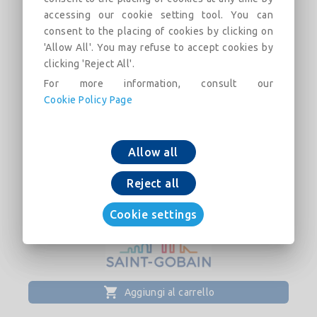
linhas de estrutura, uma placa Placo® BA15
accessing our cookie setting tool. You can
aparafusada a uma só linha de estrutura,
consent to the placing of cookies by clicking on
resultando uma espessura total da divisória
'Allow All'. You may refuse to accept cookies by
terminada de 215 mm. Incluindo lã mineral
clicking 'Reject All'.
Arena ou similar. Parte proporcional de massa e
For more information, consult our
fita de juntas, parafusos Placo®, fixações,
Cookie Policy Page
banda estanque Placo® sob os perfis
perimetrais. Nível de acabamento do
tratamento de juntas Q2. Instalado segundo a
Allow all
documentação atual de Placo® e norma UNE
102043.
Reject all
Cookie settings
Aggiungi al carrello