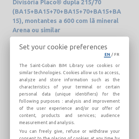
Divisória Placo® dupla 215/70
(BA15+BA15+70+BA15+70+BA15+BA
15), montantes a 600 com lã mineral
Arena ou similar
Divisória Placo® BA
Set your cookie preferences
EN
/
FR
Descrizione
Categorie
Campo Da Golf
Mercat
The Saint-Gobain BIM Library use cookies or
similar technologies. Cookies allow us to access,
Sistema de divisória de estrutura dupla,
analyze and store information such as the
constituído por duas placas de gesso laminado
characteristics of your terminal or certain
Placo® BA15 de 15 mm de espessura,
personal data (unique identifiers) for the
aparafusadas a cada lado externo de uma
following purposes : analysis and improvement
estrutura metálica de aço galvanizado
of the user experience and/or our offer of
composta por duas linhas de estrutura,
content, products and services; audience
compostas cada uma delas por railes
measurement and analysis.
horizontais e montantes verticais Placo® M70
You can freely give, refuse or withdraw your
de 70 mm, modulados a 600 mm. Entre as duas
consent to the placing of cookies at any time by