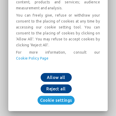
content, products and services; audience
- Revêtement extérieur BioZinalium® : une
measurement and analysis.
couche d'alliage Zinc-Aluminium 85-15 enrichi
en cuivre, de masse surfacique minimum 400
You can freely give, refuse or withdraw your
g/m² recouverte d'une couche de peinture
consent to the placing of cookies at any time by
accessing our cookie setting tool. You can
acrylique AQUACOAT (bouche-pore),
consent to the placing of cookies by clicking on
d'épaisseur moyenne 80 microns, de couleur
'Allow All'. You may refuse to accept cookies by
bleue
clicking 'Reject All'.
- Revêtement intérieur : mortier de ciment
For more information, consult our
centrifugé, CHF, certifié apte au contact avec
Cookie Policy Page
l’eau potable
- Conformité à EN 545:2010 et ISO 2531:2009
Allow all
Note : certaines gammes de produits PAM sont
en cours de révision. Pour garantir l’exactitude
Reject all
des informations, il est recommandé de vérifier
les dimensions et autres données techniques
Cookie settings
des modèles téléchargés en consultant notre
site Pamline avant toute utilisation.