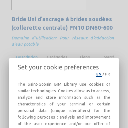
Bride Uni d’ancrage à brides soudées
(collerette centrale) PN10 DN60-600
Domaine d'utilisation: Pour réseaux d’adduction
d’eau potable
Description
Catégories
Liens
Marché
Set your cookie preferences
EN
/
FR
Information : Les fichiers se terminant par «
ACAD3D.zip » (voir l’onglet « Fichier »)
The Saint-Gobain BIM Library use cookies or
contiennent un modèle 3D AUTOCAD (.dwg) de
similar technologies. Cookies allow us to access,
chaque diamètre de la famille de produits
analyze and store information such as the
choisie.
characteristics of your terminal or certain
personal data (unique identifiers) for the
Principales caractéristiques :
following purposes : analysis and improvement
of the user experience and/or our offer of
- Pour réseaux d’adduction d’eau potable