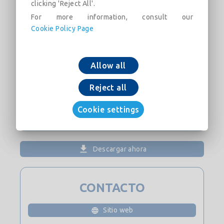
clicking 'Reject All'.
Placo® sob os perfis perimetrais. Nível de
For more information, consult our
acabamento do tratamento de juntas Q2.
Cookie Policy Page
Instalado segundo a documentação atual de
Placo® e norma UNE 102043.
Allow all
Reject all
Cookie settings
Añadir a la cesta
Descargar ahora
CONTACTO
Sitio web