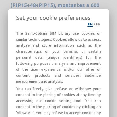
(PIP15+48+PIP15), montantes a 600
mm com lã mineral Arena ou similar
Set your cookie preferences
Divisória Placo® PIP
EN
/
FR
The Saint-Gobain BIM Library use cookies or
Descripción
Categorías
Enlaces
Mercado
similar technologies. Cookies allow us to access,
analyze and store information such as the
characteristics of your terminal or certain
Sistema de divisória de estrutura simples,
personal data (unique identifiers) for the
constituída por uma placa Placoimpact® (PIP)
following purposes : analysis and improvement
15 de 15 mm de espessura, aparafusada a cada
of the user experience and/or our offer of
lado externo de uma estrutura metálica de aço
content, products and services; audience
galvanizado composta por railes horizontais e
measurement and analysis.
montantes verticais Placo® M48 de 48 mm,
You can freely give, refuse or withdraw your
modulados a 600 mm, resultando uma
consent to the placing of cookies at any time by
espessura total da divisória terminada de 78
accessing our cookie setting tool. You can
mm. Incluindo lã mineral Arena ou similar. Parte
consent to the placing of cookies by clicking on
proporcional de massa e fita de juntas,
'Allow All'. You may refuse to accept cookies by
parafusos Placo®, fixações, banda estanque