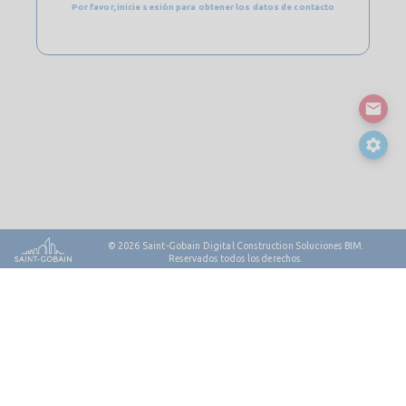
Por favor, inicie sesión para obtener los datos de contacto
© 2026
Saint-Gobain Digital Construction Soluciones BIM.
Reservados todos los derechos.
Contacto
mapa del sitio
Notas legales y privacidad
Política de cookies
Política de privacidad
Licencia