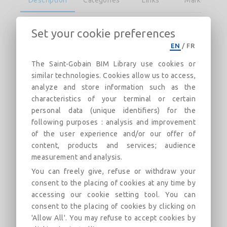
Set your cookie preferences
Information : Les fichiers se terminant par «
ACAD3D.zip » (voir l’onglet « Fichier »)
EN
/
FR
contiennent un modèle 3D AUTOCAD (.dwg) de
The Saint-Gobain BIM Library use cookies or
chaque diamètre de la famille de produits
similar technologies. Cookies allow us to access,
choisie.
analyze and store information such as the
characteristics of your terminal or certain
Principales caractéristiques :
personal data (unique identifiers) for the
- Pour réseaux d’adduction d’eau potable
following purposes : analysis and improvement
- Revêtement extérieur BioZinalium® : une
of the user experience and/or our offer of
couche d'alliage Zinc-Aluminium 85-15 enrichi
content, products and services; audience
en cuivre, de masse surfacique minimum 400
measurement and analysis.
g/m² recouverte d'une couche de peinture
You can freely give, refuse or withdraw your
acrylique AQUACOAT (bouche-pore),
consent to the placing of cookies at any time by
d'épaisseur moyenne 80 microns, de couleur
accessing our cookie setting tool. You can
bleue
consent to the placing of cookies by clicking on
- Revêtement intérieur : mortier de ciment
'Allow All'. You may refuse to accept cookies by