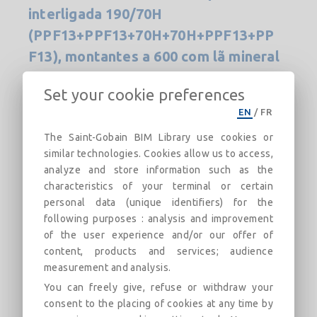
interligada 190/70H
(PPF13+PPF13+70H+70H+PPF13+PP
F13), montantes a 600 com lã mineral
Arena ou similar
Set your cookie preferences
Divisória Placo® PPF
EN
/
FR
Beschreibung
Kategorien
Verknüpfungen
Ma
The Saint-Gobain BIM Library use cookies or
similar technologies. Cookies allow us to access,
analyze and store information such as the
Sistema de divisória de estrutura dupla
characteristics of your terminal or certain
interligada, constituído por duas placas de
personal data (unique identifiers) for the
gesso laminado Placoflam® PPF13 de 12,5 mm
following purposes : analysis and improvement
de espessura, aparafusadas a cada lado
of the user experience and/or our offer of
externo de uma estrutura metálica de aço
content, products and services; audience
galvanizado composta por duas linhas de
measurement and analysis.
estruturas interligadas, compostas cada uma
You can freely give, refuse or withdraw your
delas por railes horizontais e montantes
consent to the placing of cookies at any time by