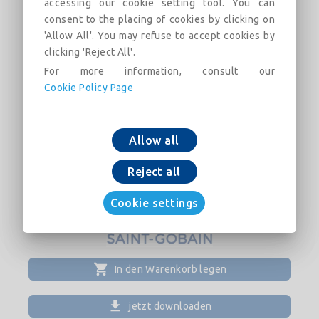
verticais Placo® M70 de 70 mm, modulados a
accessing our cookie setting tool. You can
600 mm, resultando uma espessura total da
consent to the placing of cookies by clicking on
divisória terminada de 190 mm. Incluindo lã
'Allow All'. You may refuse to accept cookies by
clicking 'Reject All'.
mineral Arena ou similar. Parte proporcional de
massa e fita de juntas, parafusos Placo®,
For more information, consult our
fixações, banda estanque Placo® sob os perfis
Cookie Policy Page
perimetrais. Nível de acabamento do
tratamento de juntas Q2. Instalado segundo a
documentação atual de Placo® e norma UNE
Allow all
102043.
Reject all
Cookie settings
In den Warenkorb legen
jetzt downloaden